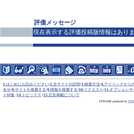
評価メッセージ
現在表示する評価投稿版情報はあり
1.
はじめにお読みください
/
2.
当サイトの説明
/
3.
検索方法
/
4.
アイリンクから
合せ
/
8.
サイトを推薦する
/
9.
情報を推薦する
/
10.
リクエスト
/
11.
オプションサ
ト特集
/
14.
トピックス
/
15.
広告掲載について
EYELINK produced by
UN