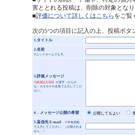
害ととれる投稿は、削除の対象となり
■
評価について詳しくはこちら
をご覧
次の5つの項目に記入の上、投稿ボタ
1.タイトル
2.名前
※ニックネームでも可。
3.評価メッセージ
※必須記入項目
※漢字・ひらが
な・カタカナの全角で入力してくだ
さい。
4．メッセージ公開の希望
公開してもよい
5.返信先 E-mail
※半角英数
で入力してください。（公開されま
せん。）