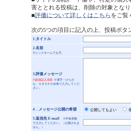
害ととれる投稿は、削除の対象となり
■
評価について詳しくはこちら
をご覧
次の5つの項目に記入の上、投稿ボタ
1.タイトル
2.名前
※ニックネームでも可。
3.評価メッセージ
※必須記入項目
※漢字・ひらが
な・カタカナの全角で入力してくだ
さい。
4．メッセージ公開の希望
公開してもよい
5.返信先 E-mail
※半角英数
で入力してください。（公開されま
せん。）