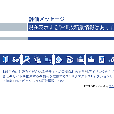
評価メッセージ
現在表示する評価投稿版情報はあり
1.
はじめにお読みください
/
2.
当サイトの説明
/
3.
検索方法
/
4.
アイリンクから
合せ
/
8.
サイトを推薦する
/
9.
情報を推薦する
/
10.
リクエスト
/
11.
オプションサ
ト特集
/
14.
トピックス
/
15.
広告掲載について
EYELINK produced by
UN