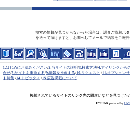
検索の情報が見つからなかった場合は、調査ご依頼ボタ
を送って頂けますと、お調べしてメールで結果をご報告
1.
はじめにお読みください
/
2.
当サイトの説明
/
3.
検索方法
/
4.
アイリンクから
合せ
/
8.
サイトを推薦する
/
9.
情報を推薦する
/
10.
リクエスト
/
11.
オプションサ
ト特集
/
14.
トピックス
/
15.
広告掲載について
掲載されているサイトのリンク先の間違いなどを見つけた
EYELINK produced by
UN