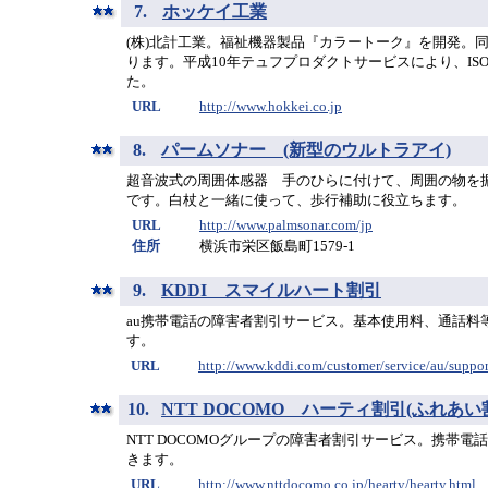
7.
ホッケイ工業
(株)北計工業。福祉機器製品『カラートーク』を開発。
ります。平成10年テュフプロダクトサービスにより、ISO
た。
URL
http://www.hokkei.co.jp
8.
パームソナー (新型のウルトラアイ)
超音波式の周囲体感器 手のひらに付けて、周囲の物を
です。白杖と一緒に使って、歩行補助に役立ちます。
URL
http://www.palmsonar.com/jp
住所
横浜市栄区飯島町1579-1
9.
KDDI スマイルハート割引
au携帯電話の障害者割引サービス。基本使用料、通話料
す。
URL
http://www.kddi.com/customer/service/au/suppor
10.
NTT DOCOMO ハーティ割引(ふれあい
NTT DOCOMOグループの障害者割引サービス。携帯
きます。
URL
http://www.nttdocomo.co.jp/hearty/hearty.html