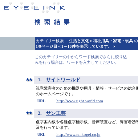
カテゴリー検索
生活と文化＞福祉用具・家電・玩具
の
1/9ページ目
＜1～10件を表示しています。＞
このカテゴリーの中からワード検索でさらに絞り込
みを行う場合は、ワードを入力してください。
1.
サイトワールド
視覚障害者のための機器や用具・情報・サービスの総合
のホームページです。
URL
http://www.sight-world.com
2.
サン工芸
点字案内板や各種点字標示板、音声装置など、障害者誘
及を行っています。
URL
http://www.sunkogei.co.jp